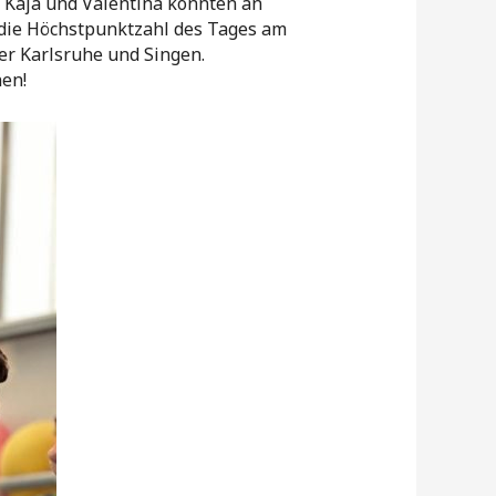
a, Kaja und Valentina konnten an
r die Höchstpunktzahl des Tages am
ter Karlsruhe und Singen.
en!