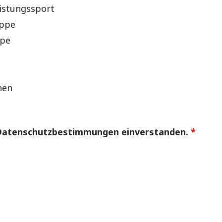
istungssport
uppe
ppe
nen
n Datenschutzbestimmungen einverstanden.
*