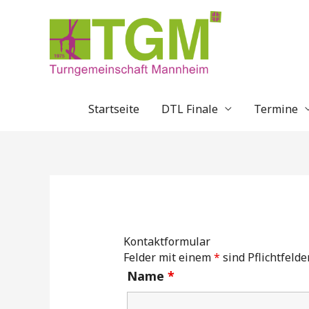
Zum
Inhalt
springen
Startseite
DTL Finale
Termine
Kontaktformular
Felder mit einem
*
sind Pflichtfelde
Name
*