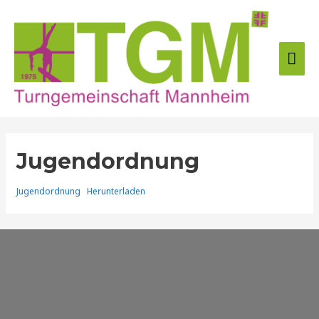
Zum
Inhalt
springen
Hau
Jugendordnung
Jugendordnung
Herunterladen