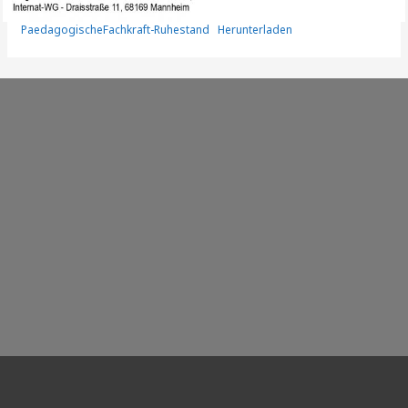
PaedagogischeFachkraft-Ruhestand
Herunterladen