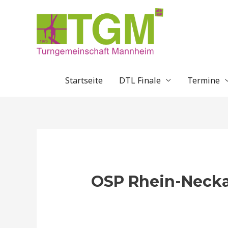
Zum
Inhalt
springen
Startseite
DTL Finale
Termine
OSP Rhein-Neck