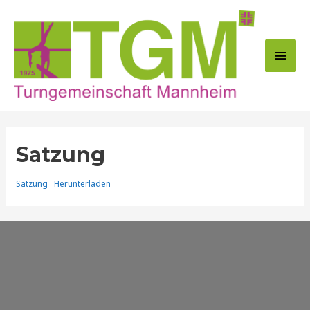
Zum
Inhalt
springen
Hau
Satzung
Satzung
Herunterladen