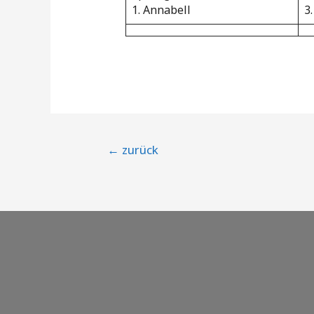
1. Annabell
3
Beitragsnavigation
←
zurück