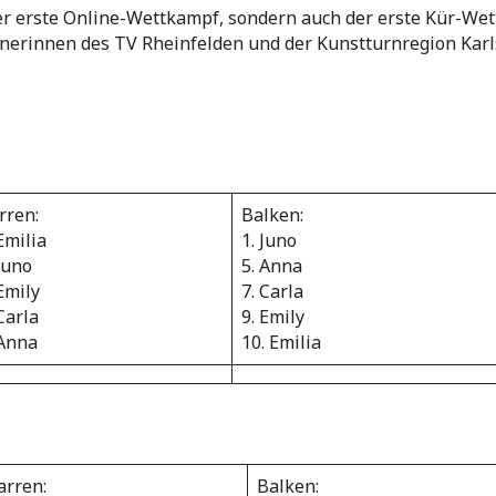
er erste Online-Wettkampf, sondern auch der erste Kür-We
erinnen des TV Rheinfelden und der Kunstturnregion Karl
rren:
Balken:
Emilia
1. Juno
 Juno
5. Anna
 Emily
7. Carla
Carla
9. Emily
 Anna
10. Emilia
arren:
Balken: