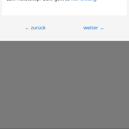
Beitragsnavigation
←
zurück
weiter
→