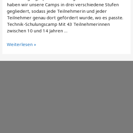
haben wir unsere Camps in drei verschiedene Stufen
gegliedert, sodass jede Teilnehmerin und jeder
Teilnehmer genau dort gefördert wurde, wo es passte.
Technik-Schulungscamp Mit 43 Teilnehmerinnen
zwischen 10 und 14 Jahren …
Turnen,
Weiterlesen »
Teamgeist,
Abenteuer:
Unsere
TGM
Sommercamps
2025