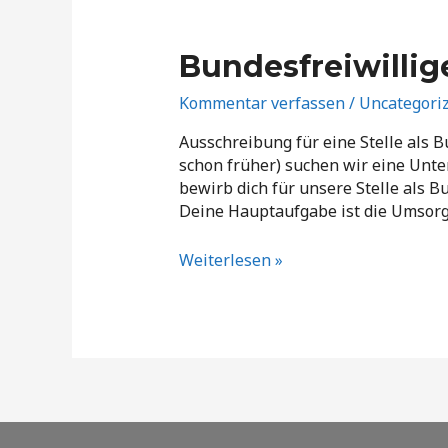
Bundesfreiwilli
Kommentar verfassen
/
Uncategori
Ausschreibung für eine Stelle als B
schon früher) suchen wir eine Unt
bewirb dich für unsere Stelle als B
Deine Hauptaufgabe ist die Umsor
Bundesfreiwilligendienst
Weiterlesen »
am
Bundesstützpunkt
Mannheim