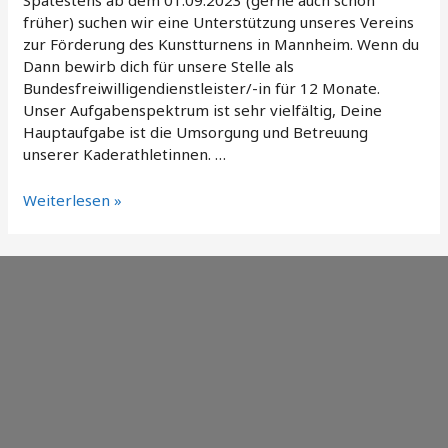
Spätestens ab dem 01.09.2023 (gerne auch schon
früher) suchen wir eine Unterstützung unseres Vereins
zur Förderung des Kunstturnens in Mannheim. Wenn du
Dann bewirb dich für unsere Stelle als
Bundesfreiwilligendienstleister/-in für 12 Monate.
Unser Aufgabenspektrum ist sehr vielfältig, Deine
Hauptaufgabe ist die Umsorgung und Betreuung
unserer Kaderathletinnen. …
Bundesfreiwilligendienst
Weiterlesen »
am
Bundesstützpunkt
Mannheim