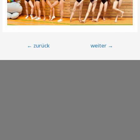
Beitragsnavigation
←
zurück
weiter
→