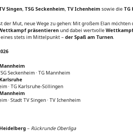
TV Singen
,
TSG Seckenheim
,
TV Ichenheim
sowie die
TG 
st der Mut, neue Wege zu gehen: Mit großem Elan möchten 
 Wettkampf präsentieren
und dabei wertvolle
Wettkampf
 eines stets im Mittelpunkt –
der Spaß am Turnen
.
2026
 | Mannheim
 TSG Seckenheim · TG Mannheim
 Karlsruhe
m · TG Karlsruhe-Söllingen
 | Mannheim
m · Stadt TV Singen · TV Ichenheim
| Heidelberg
–
Rückrunde Oberliga