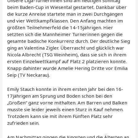
Unsere Liga-Turnerinnen sind am heutigen Sonntag
beim Baden-Cup in Wiesental gestartet. Dankbar über
die kurze Anreise startete man in zwei Durchgängen
und vier Wettkampfklassen. Den Anfang machten im
größten Teilnehmerfeld die 14-15jährigen. Hier
setzten sich die Mannheimer Turnerinnen gegen die
gesamte badische Konkurrenz durch. Der deutliche Sieg
ging an Valentina Zigler. Überrascht und glücklich war
Nicola Albrecht (TSG Weinheim), dass sie sich in ihrem
ersten Einzelwettkampf auf Platz 2 platzieren konnte.
Knapp dahinter wurde Amelie Hering Dritte vor Emilia
Seip (TV Neckarau).
Emily Stauch konnte in ihrem ersten Jahr bei den 16-
17jährigen am Sprung und Boden schon bei den
„Großen“ ganz vorne mithalten. Am Barren und Balken
musste sie leider jeweils einen Sturz in Kauf nehmen.
Trotzdem kann sie mit ihrem Fünften Platz sehr
zufrieden sein.
Am Nachmittag gingen die Jüngsten und die Ältesten an