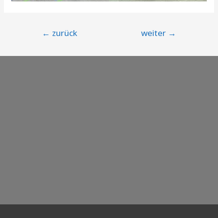
Beitragsnavigation
←
zurück
weiter
→