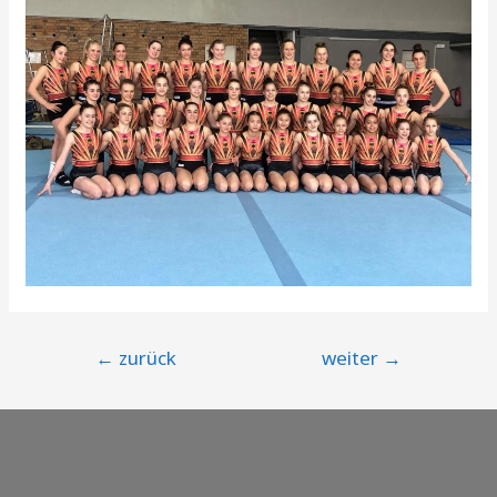
Beitragsnavigation
←
zurück
weiter
→