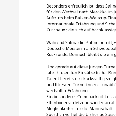
Besonders erfreulich ist, dass Sal
für den Wechsel nach Marokko im Ja
Auftritts beim Balken-Weltcup-Final
internationale Erfahrung und Siche
Zuschauer, die sich auf hochklassi
Während Salina die Bühne betritt, w
Deutsche Meisterin am Schwebebalke
Rückrunde. Dennoch bleibt sie ein 
Und gerade auf diese jungen Turne
Jahr ihre ersten Einsätze in der Bu
Talent bereits eindrucksvoll gezeig
und fittesten Turnerinnen – unabhä
wertvoller Erfahrung.
Ein besonderes Comeback gibt es z
Ellenbogenverletzung wieder an alle
Möglichkeiten für die Mannschaft.
Sportlich verlief die bisherige Sai