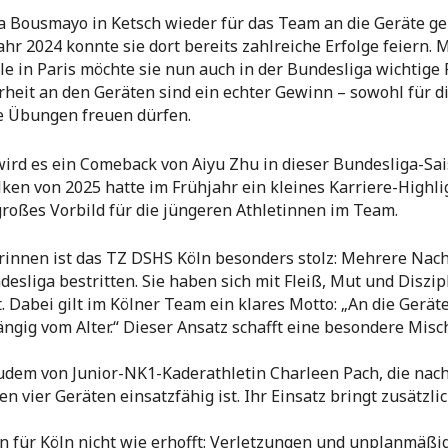
ina Bousmayo in Ketsch wieder für das Team an die Geräte 
hr 2024 konnte sie dort bereits zahlreiche Erfolge feiern.
e in Paris möchte sie nun auch in der Bundesliga wichtige 
rheit an den Geräten sind ein echter Gewinn – sowohl für d
ge Übungen freuen dürfen.
ird es ein Comeback von Aiyu Zhu in dieser Bundesliga-Sais
n von 2025 hatte im Frühjahr ein kleines Karriere-Highligh
großes Vorbild für die jüngeren Athletinnen im Team.
rinnen ist das TZ DSHS Köln besonders stolz: Mehrere Na
ndesliga bestritten. Sie haben sich mit Fleiß, Mut und Diszi
t. Dabei gilt im Kölner Team ein klares Motto: „An die Gerä
ngig vom Alter.“ Dieser Ansatz schafft eine besondere Mis
udem von Junior-NK1-Kaderathletin Charleen Pach, die nac
n vier Geräten einsatzfähig ist. Ihr Einsatz bringt zusätzli
son für Köln nicht wie erhofft: Verletzungen und unplanmäßig