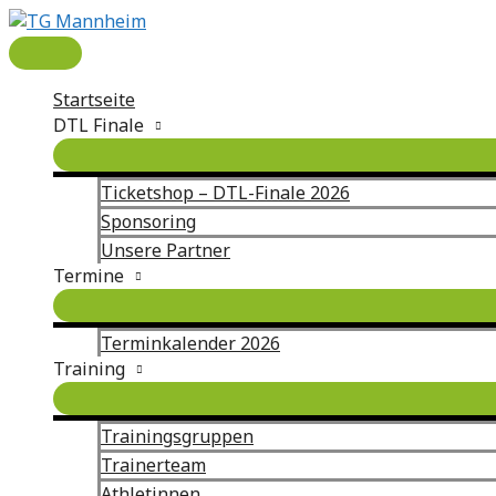
Zum
Inhalt
Hauptmenü
springen
Startseite
DTL Finale
Ticketshop – DTL-Finale 2026
Sponsoring
Unsere Partner
Termine
Terminkalender 2026
Training
Trainingsgruppen
Trainerteam
Athletinnen