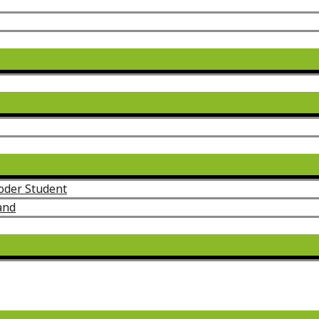
Menü
umschalten
Menü
umschalten
Menü
umschalten
oder Student
and
Menü
umschalten