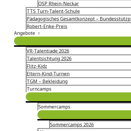
OSP Rhein-Neckar
TTS Turn-Talent-Schule
Pädagogisches Gesamtkonzept – Bundesstütz
Robert-Enke-Preis
Angebote
VR-Talentiade 2026
Talentsichtung 2026
Flitz-Kidz
Eltern-Kind-Turnen
TGM – Bekleidung
Turncamps
Sommercamps
Sommercamps 2026