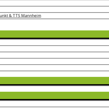
punkt & TTS Mannheim
Menü
umschalten
Menü
umschalten
Menü
umschalten