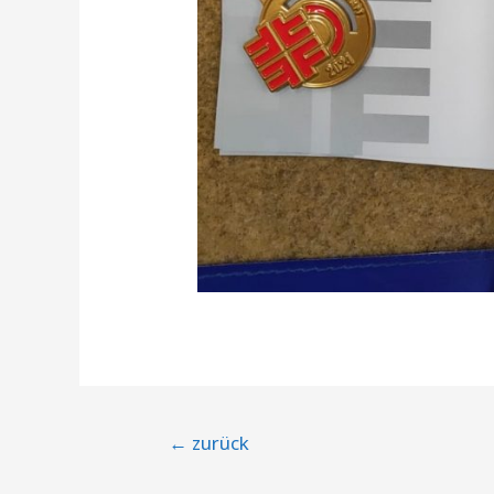
Beitragsnavigation
←
zurück